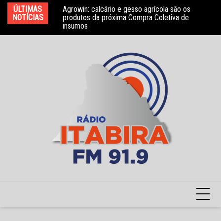
Ir
ÚLTIMAS
Agrowin: calcário e gesso agrícola são os
Novo convênio com a Associação Nosso Lar
Mo
para
NOTÍCIAS
produtos da próxima Compra Coletiva de
garante atendimento a crianças com TEA
e 
insumos
o
conteúdo