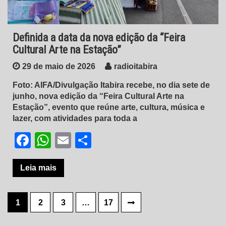
Definida a data da nova edição da “Feira
Cultural Arte na Estação”
29 de maio de 2026
radioitabira
Foto: AIFA/Divulgação Itabira recebe, no dia sete de
junho, nova edição da “Feira Cultural Arte na
Estação”, evento que reúne arte, cultura, música e
lazer, com atividades para toda a
Facebook
WhatsApp
Email
Share
Leia mais
Paginação
1
2
3
…
17
de