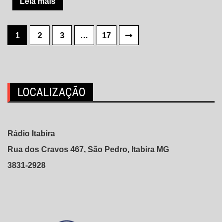
Leia mais
Paginação
1
2
3
…
17
de
posts
LOCALIZAÇÃO
Rádio Itabira
Rua dos Cravos 467, São Pedro, Itabira MG
3831-2928