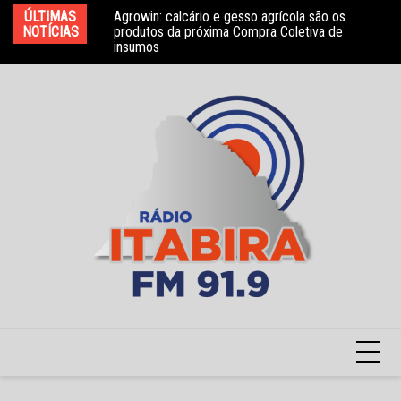
Ir
bros do Conselho
ÚLTIMAS
Agrowin: calcário e gesso agrícola são os
No
para
NOTÍCIAS
produtos da próxima Compra Coletiva de
ga
insumos
o
conteúdo