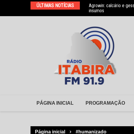
Ir
elho Municipal de Habitação
ÚLTIMAS NOTÍCIAS
Agrowin: calcário e ges
para
insumos
o
conteúdo
PÁGINA INICIAL
PROGRAMAÇÃO
Página inicial
#humanizado