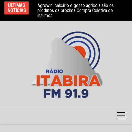
Ir
bros do Conselho
ÚLTIMAS
Agrowin: calcário e gesso agrícola são os
No
para
NOTÍCIAS
produtos da próxima Compra Coletiva de
ga
insumos
o
conteúdo