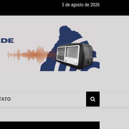
5 de agosto de 2026
e manifesta após declarações e anúncio de auditoria no PSMI
TATO