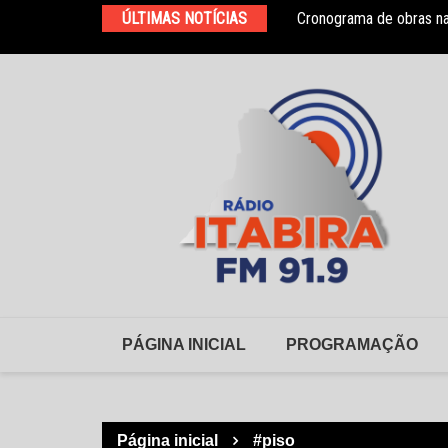
Ir
toramento, medidas preventivas e
ÚLTIMAS NOTÍCIAS
Cronograma de obras na
para
o
conteúdo
PÁGINA INICIAL
PROGRAMAÇÃO
Página inicial
#piso