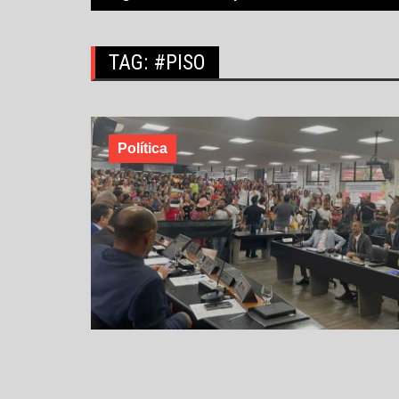
TAG:
#PISO
Política