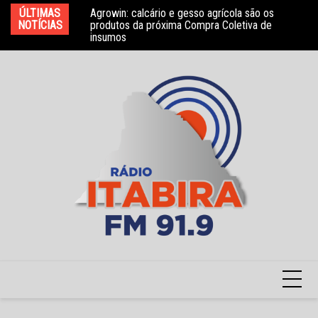
Ir
bros do Conselho
ÚLTIMAS
Agrowin: calcário e gesso agrícola são os
No
para
NOTÍCIAS
produtos da próxima Compra Coletiva de
ga
insumos
o
conteúdo