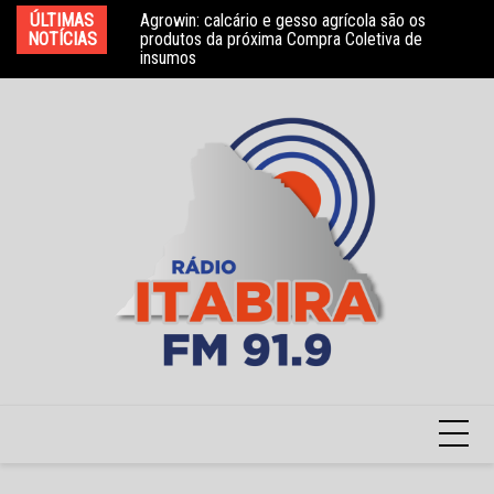
Ir
bros do Conselho
ÚLTIMAS
Agrowin: calcário e gesso agrícola são os
No
para
NOTÍCIAS
produtos da próxima Compra Coletiva de
ga
insumos
o
conteúdo