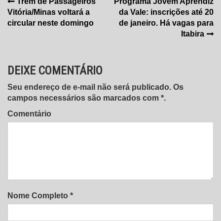
Navegação
Trem de Passageiros
Programa Jovem Aprendiz
Vitória/Minas voltará a
da Vale: inscrições até 20
de
circular neste domingo
de janeiro. Há vagas para
Post
Itabira
DEIXE COMENTÁRIO
Seu endereço de e-mail não será publicado. Os
campos necessários são marcados com *.
Comentário
Nome Completo *