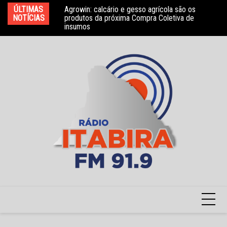
Ir
bros do Conselho
ÚLTIMAS
Agrowin: calcário e gesso agrícola são os
No
para
NOTÍCIAS
produtos da próxima Compra Coletiva de
ga
insumos
o
conteúdo