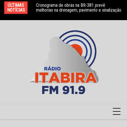
Ir
ÚLTIMAS
Cronograma de obras na BR-381 prevê
HNSD se manifesta após declarações e anúncio
FS
para
NOTÍCIAS
melhorias na drenagem, pavimento e sinalização
de auditoria no PSMI
da
o
conteúdo