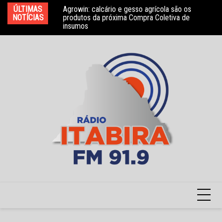
Ir
ÚLTIMAS
Agrowin: calcário e gesso agrícola são os
Novo convênio com a Associação Nosso Lar
Mo
para
NOTÍCIAS
produtos da próxima Compra Coletiva de
garante atendimento a crianças com TEA
e 
insumos
o
conteúdo