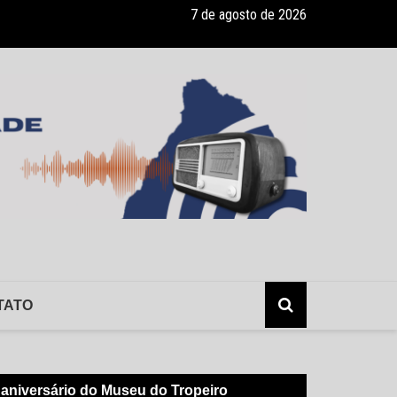
7 de agosto de 2026
ade recebe pocket-show gratuito “A Bela e a Fera” na 16ª “Diversão e
TATO
 aniversário do Museu do Tropeiro