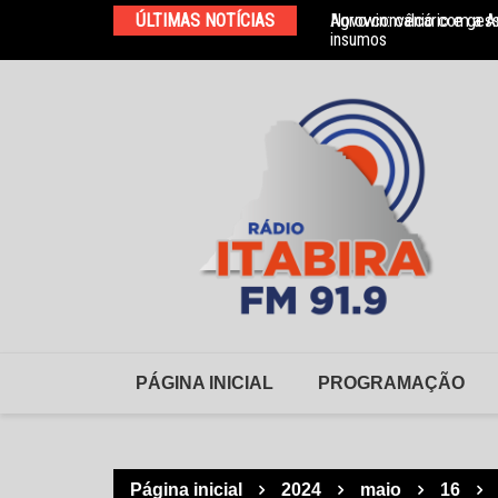
Ir
ÚLTIMAS NOTÍCIAS
Agrowin: calcário e ges
Novo convênio com a As
para
insumos
o
conteúdo
PÁGINA INICIAL
PROGRAMAÇÃO
Página inicial
2024
maio
16