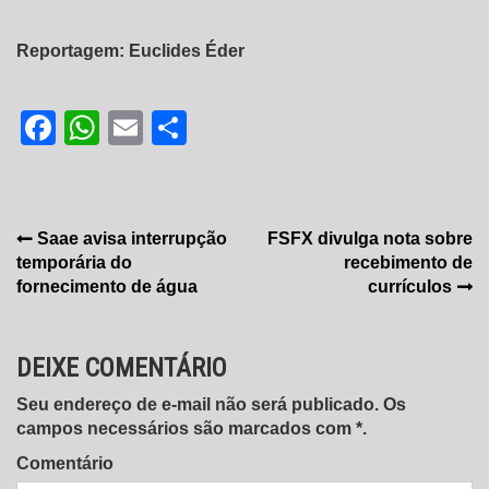
Reportagem: Euclides Éder
Facebook
WhatsApp
Email
Share
Navegação
Saae avisa interrupção
FSFX divulga nota sobre
temporária do
recebimento de
de
fornecimento de água
currículos
Post
DEIXE COMENTÁRIO
Seu endereço de e-mail não será publicado. Os
campos necessários são marcados com *.
Comentário