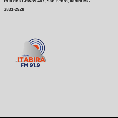
Rua dos Cravos 467, São Pedro, Itabira MG
3831-2928