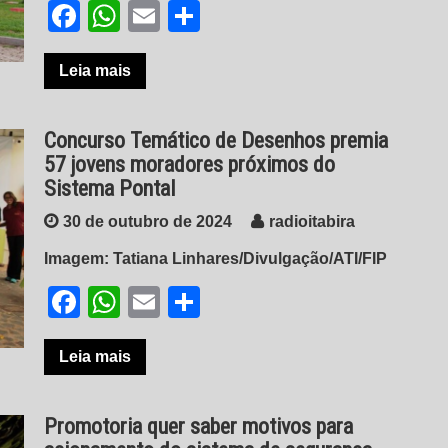
Facebook
WhatsApp
Email
Share
Leia mais
Concurso Temático de Desenhos premia
57 jovens moradores próximos do
Sistema Pontal
30 de outubro de 2024
radioitabira
Imagem: Tatiana Linhares/Divulgação/ATI/FIP
Facebook
WhatsApp
Email
Share
Leia mais
Promotoria quer saber motivos para