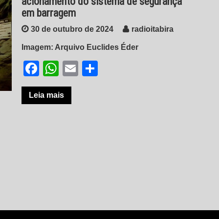
acionamento do sistema de segurança
em barragem
30 de outubro de 2024
radioitabira
Imagem: Arquivo Euclides Éder
Facebook
WhatsApp
Email
Share
Leia mais