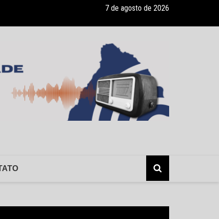
7 de agosto de 2026
ade recebe pocket-show gratuito “A Bela e a Fera” na 16ª “Diversão e
TATO