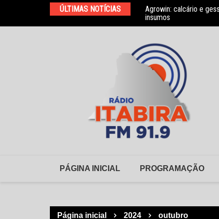
Ir
ÚLTIMAS NOTÍCIAS
Agrowin: calcário e ges
Novo convênio com a As
para
insumos
o
conteúdo
PÁGINA INICIAL
PROGRAMAÇÃO
Página inicial
2024
outubro