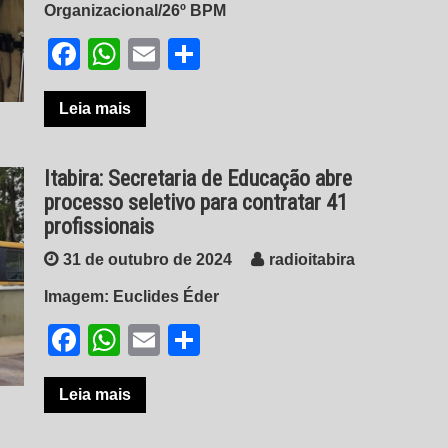
Organizacional/26º BPM
Facebook
WhatsApp
Email
Share
Leia mais
Itabira: Secretaria de Educação abre
processo seletivo para contratar 41
profissionais
31 de outubro de 2024
radioitabira
Imagem: Euclides Éder
Facebook
WhatsApp
Email
Share
Leia mais