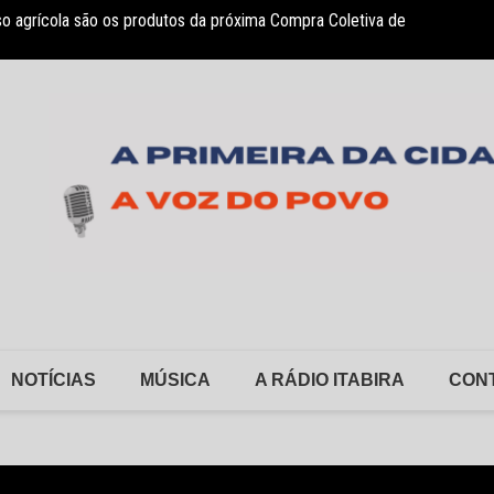
so agrícola são os produtos da próxima Compra Coletiva de
sociação Nosso Lar garante atendimento a crianças com TEA
Monlev
NOTÍCIAS
MÚSICA
A RÁDIO ITABIRA
CON