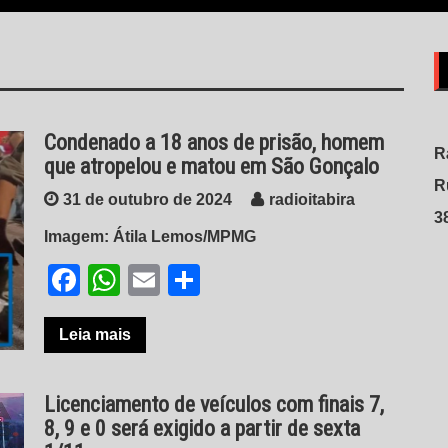
Condenado a 18 anos de prisão, homem
R
que atropelou e matou em São Gonçalo
R
31 de outubro de 2024
radioitabira
3
Imagem: Átila Lemos/MPMG
Facebook
WhatsApp
Email
Share
Leia mais
Licenciamento de veículos com finais 7,
8, 9 e 0 será exigido a partir de sexta