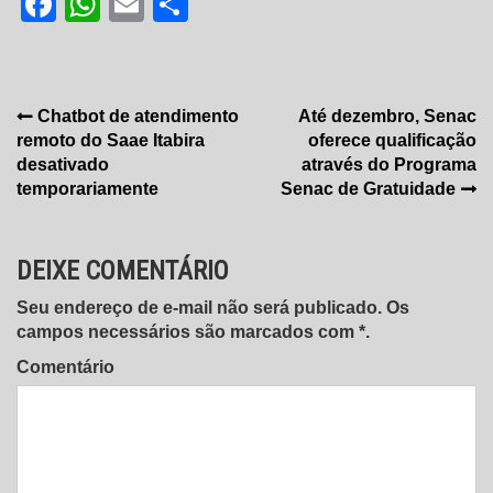
Facebook
WhatsApp
Email
Share
Navegação
Chatbot de atendimento
Até dezembro, Senac
remoto do Saae Itabira
oferece qualificação
de
desativado
através do Programa
Post
temporariamente
Senac de Gratuidade
DEIXE COMENTÁRIO
Seu endereço de e-mail não será publicado. Os
campos necessários são marcados com *.
Comentário