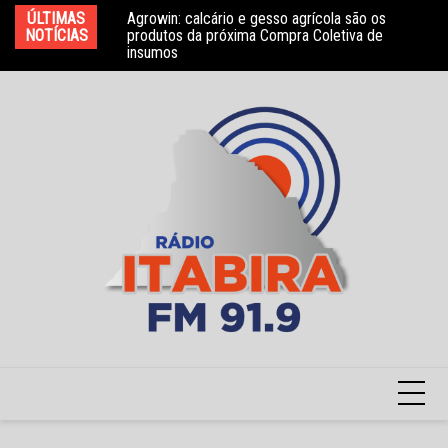
Ir
ÚLTIMAS
Agrowin: calcário e gesso agrícola são os
Novo convênio com a Associação Nosso Lar
Mo
para
NOTÍCIAS
produtos da próxima Compra Coletiva de
garante atendimento a crianças com TEA
e 
insumos
o
conteúdo