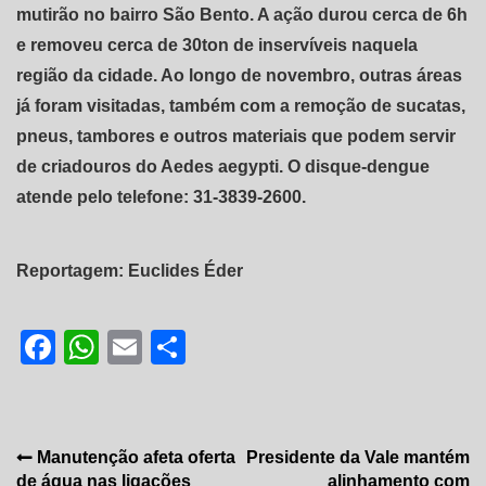
mutirão no bairro São Bento. A ação durou cerca de 6h
e removeu cerca de 30ton de inservíveis naquela
região da cidade. Ao longo de novembro, outras áreas
já foram visitadas, também com a remoção de sucatas,
pneus, tambores e outros materiais que podem servir
de criadouros do Aedes aegypti. O disque-dengue
atende pelo telefone: 31-3839-2600.
Reportagem: Euclides Éder
Facebook
WhatsApp
Email
Share
Navegação
Manutenção afeta oferta
Presidente da Vale mantém
de água nas ligações
alinhamento com