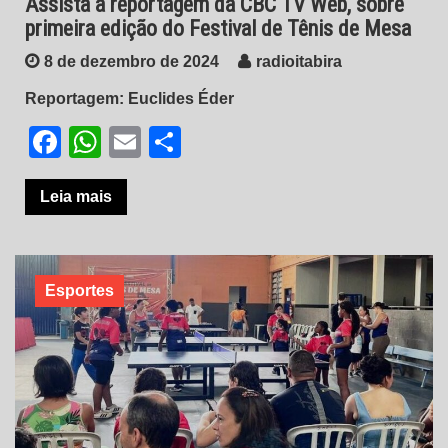
Assista a reportagem da CBC TV Web, sobre
primeira edição do Festival de Tênis de Mesa
8 de dezembro de 2024
radioitabira
Reportagem: Euclides Éder
Facebook
WhatsApp
Email
Share
Leia mais
Esportes