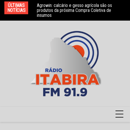
Ir
ÚLTIMAS
Agrowin: calcário e gesso agrícola são os
Novo convênio com a Associação Nosso Lar
Mo
para
NOTÍCIAS
produtos da próxima Compra Coletiva de
garante atendimento a crianças com TEA
e 
insumos
o
conteúdo