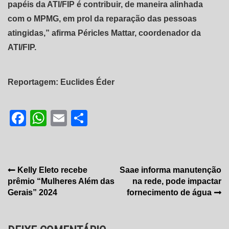
papéis da ATI/FIP é contribuir, de maneira alinhada
com o MPMG, em prol da reparação das pessoas
atingidas,” afirma Péricles Mattar, coordenador da
ATI/FIP.
Reportagem: Euclides Éder
Facebook
WhatsApp
Email
Share
Navegação
Kelly Eleto recebe
Saae informa manutenção
prêmio “Mulheres Além das
na rede, pode impactar
de
Gerais” 2024
fornecimento de água
Post