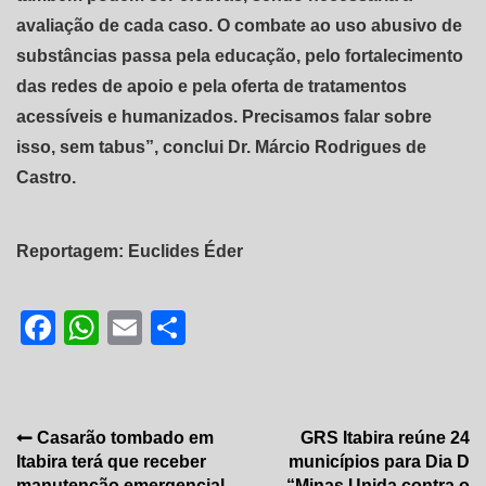
avaliação de cada caso. O combate ao uso abusivo de
substâncias passa pela educação, pelo fortalecimento
das redes de apoio e pela oferta de tratamentos
acessíveis e humanizados. Precisamos falar sobre
isso, sem tabus”, conclui Dr. Márcio Rodrigues de
Castro.
Reportagem: Euclides Éder
Facebook
WhatsApp
Email
Share
Navegação
Casarão tombado em
GRS Itabira reúne 24
Itabira terá que receber
municípios para Dia D
de
manutenção emergencial
“Minas Unida contra o