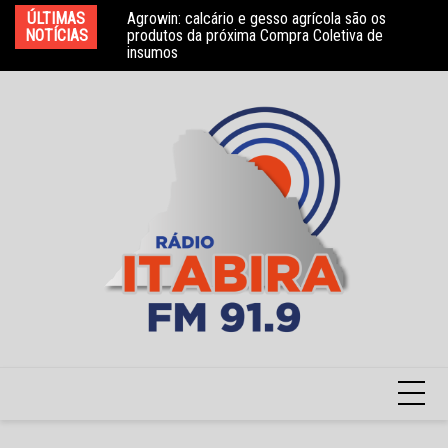
Ir
ÚLTIMAS
Agrowin: calcário e gesso agrícola são os
Novo convênio com a Associação Nosso Lar
Mo
para
NOTÍCIAS
produtos da próxima Compra Coletiva de
garante atendimento a crianças com TEA
e 
insumos
o
conteúdo