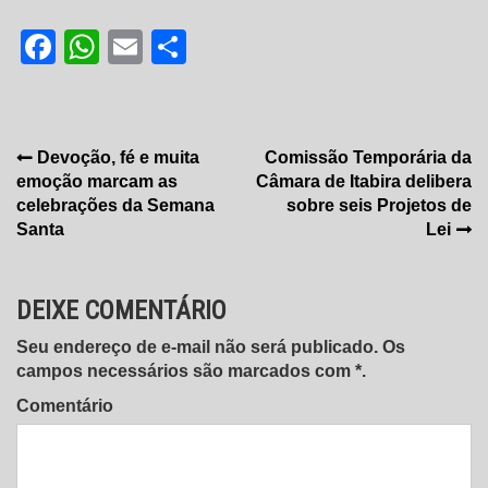
Facebook
WhatsApp
Email
Share
Navegação
Devoção, fé e muita
Comissão Temporária da
emoção marcam as
Câmara de Itabira delibera
de
celebrações da Semana
sobre seis Projetos de
Post
Santa
Lei
DEIXE COMENTÁRIO
Seu endereço de e-mail não será publicado. Os
campos necessários são marcados com *.
Comentário