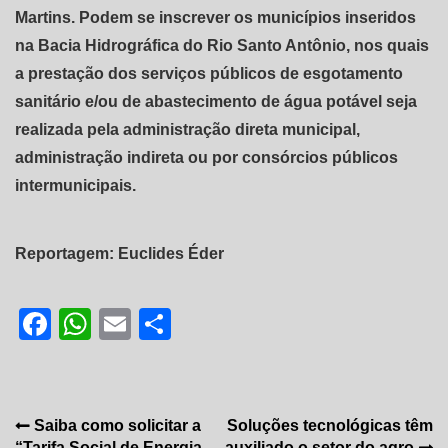
Martins. Podem se inscrever os municípios inseridos
na Bacia Hidrográfica do Rio Santo Antônio, nos quais
a prestação dos serviços públicos de esgotamento
sanitário e/ou de abastecimento de água potável seja
realizada pela administração direta municipal,
administração indireta ou por consórcios públicos
intermunicipais.
Reportagem: Euclides Éder
Facebook
WhatsApp
Email
Share
Navegação
Saiba como solicitar a
Soluções tecnológicas têm
“Tarifa Social de Energia
auxiliado o setor do agro