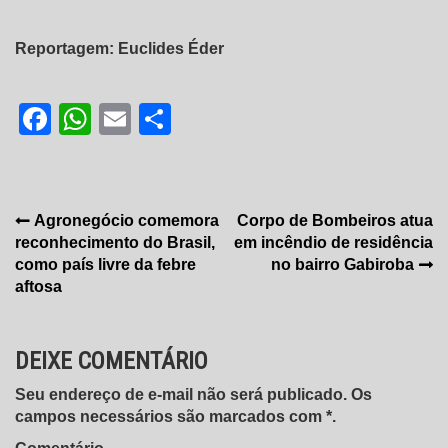
Reportagem: Euclides Éder
Facebook
WhatsApp
Email
Share
Navegação
Agronegócio comemora
Corpo de Bombeiros atua
reconhecimento do Brasil,
em incêndio de residência
de
como país livre da febre
no bairro Gabiroba
Post
aftosa
DEIXE COMENTÁRIO
Seu endereço de e-mail não será publicado. Os
campos necessários são marcados com *.