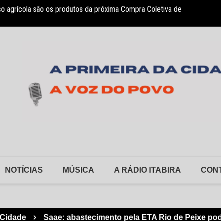
so agrícola são os produtos da próxima Compra Coletiva de
sociação Nosso Lar garante atendimento a crianças com TEA
Monlev
NOTÍCIAS
MÚSICA
A RÁDIO ITABIRA
CON
Cidade
Saae: abastecimento pela ETA Rio de Peixe pod