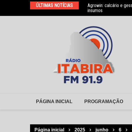
Ir
ÚLTIMAS NOTÍCIAS
Agrowin: calcário e ges
Novo convênio com a As
para
insumos
o
conteúdo
PÁGINA INICIAL
PROGRAMAÇÃO
Página inicial
2025
junho
6