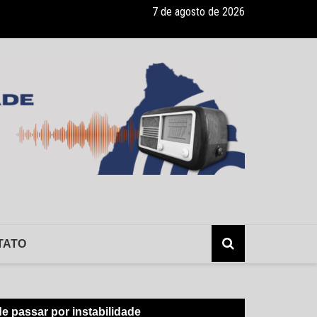
7 de agosto de 2026
ade recebe pocket-show gratuito “A Bela e a Fera” na 16ª “Diversão e
TATO
e passar por instabilidade