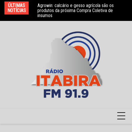
Ir
ÚLTIMAS
Agrowin: calcário e gesso agrícola são os
Novo convênio com a Associação Nosso Lar
Mo
para
NOTÍCIAS
produtos da próxima Compra Coletiva de
garante atendimento a crianças com TEA
e 
insumos
o
conteúdo