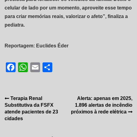
celular de lado por um momento, aproveite esse tempo
para criar memórias reais, valorizar o afeto”, finaliza a
pediatra.
Reportagem: Euclides Éder
Facebook
WhatsApp
Email
Share
Navegação
Terapia Renal
Alerta: apenas em 2025,
Substitutiva da FSFX
1.896 alertas de incêndio
de
atende pacientes de 23
próximos à rede elétrica
Post
cidades