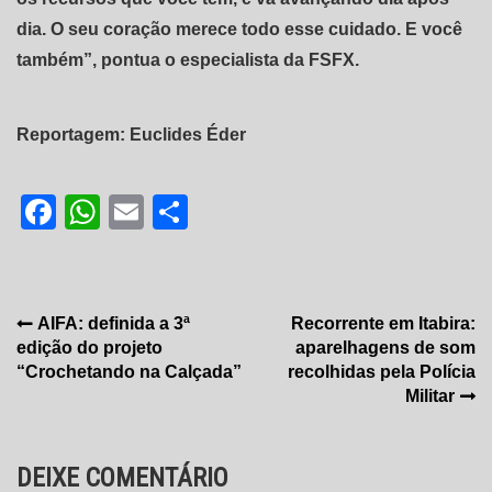
dia. O seu coração merece todo esse cuidado. E você
também”, pontua o especialista da FSFX.
Reportagem: Euclides Éder
Facebook
WhatsApp
Email
Share
Navegação
AIFA: definida a 3ª
Recorrente em Itabira:
edição do projeto
aparelhagens de som
de
“Crochetando na Calçada”
recolhidas pela Polícia
Post
Militar
DEIXE COMENTÁRIO