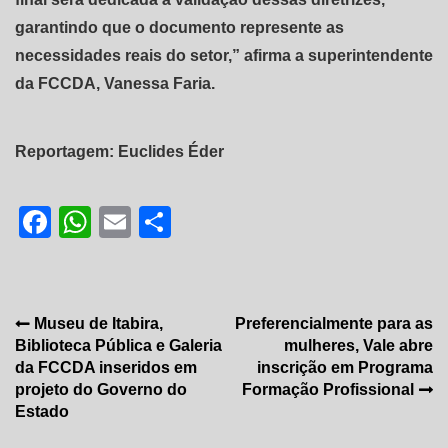
garantindo que o documento represente as
necessidades reais do setor,” afirma a superintendente
da FCCDA, Vanessa Faria.
Reportagem: Euclides Éder
Facebook
WhatsApp
Email
Share
Navegação
Museu de Itabira,
Preferencialmente para as
Biblioteca Pública e Galeria
mulheres, Vale abre
de
da FCCDA inseridos em
inscrição em Programa
Post
projeto do Governo do
Formação Profissional
Estado