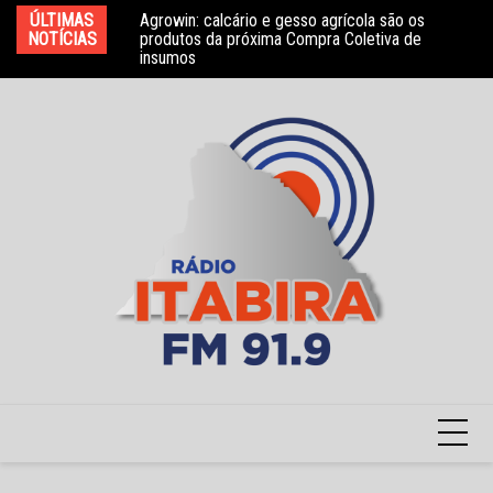
Ir
ÚLTIMAS
Agrowin: calcário e gesso agrícola são os
Novo convênio com a Associação Nosso Lar
Mo
para
NOTÍCIAS
produtos da próxima Compra Coletiva de
garante atendimento a crianças com TEA
e 
insumos
o
conteúdo