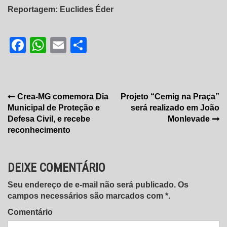
Reportagem: Euclides Éder
Facebook
WhatsApp
Email
Share
Navegação
Crea-MG comemora Dia
Projeto “Cemig na Praça”
Municipal de Proteção e
será realizado em João
de
Defesa Civil, e recebe
Monlevade
Post
reconhecimento
DEIXE COMENTÁRIO
Seu endereço de e-mail não será publicado. Os
campos necessários são marcados com *.
Comentário