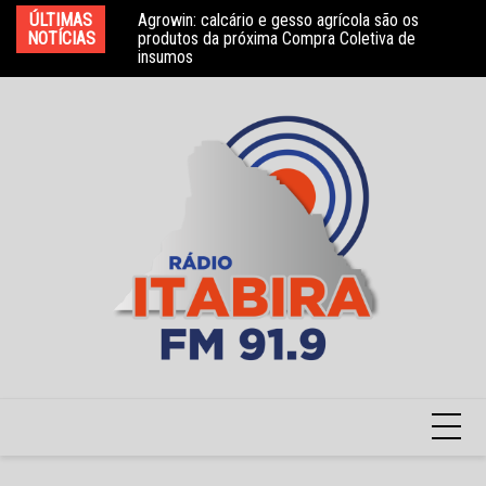
Ir
ÚLTIMAS
Agrowin: calcário e gesso agrícola são os
Novo convênio com a Associação Nosso Lar
Mo
para
NOTÍCIAS
produtos da próxima Compra Coletiva de
garante atendimento a crianças com TEA
e 
insumos
o
conteúdo