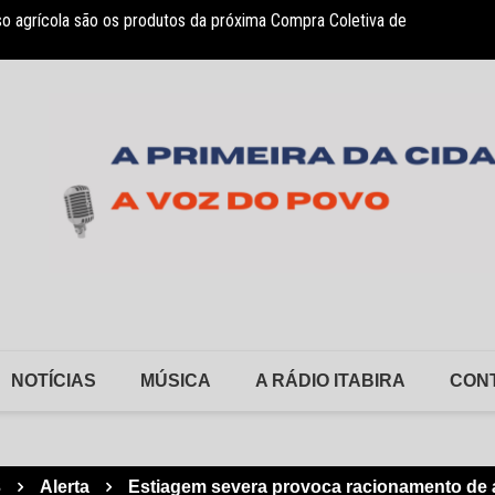
so agrícola são os produtos da próxima Compra Coletiva de
sociação Nosso Lar garante atendimento a crianças com TEA
Monlev
NOTÍCIAS
MÚSICA
A RÁDIO ITABIRA
CON
3
Alerta
Estiagem severa provoca racionamento de á