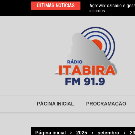
Ir
ÚLTIMAS NOTÍCIAS
Agrowin: calcário e ges
Novo convênio com a As
para
insumos
o
conteúdo
PÁGINA INICIAL
PROGRAMAÇÃO
Página inicial
2025
setembro
2