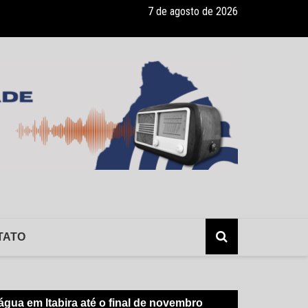
7 de agosto de 2026
ade recebe pocket-show gratuito “A Bela e a Fera” na 16ª “Diversão e
TATO
gua em Itabira até o final de novembro