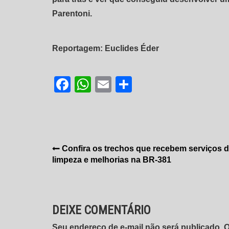
Parentoni.
Reportagem: Euclides Éder
Facebook
WhatsApp
Email
Share
Navegação
Confira os trechos que recebem serviços 
limpeza e melhorias na BR-381
de
Post
DEIXE COMENTÁRIO
Seu endereço de e-mail não será publicado.