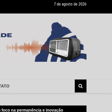
7 de agosto de 2026
ade recebe pocket-show gratuito “A Bela e a Fera” na 16ª “Diversão e
TATO
m foco na permanência e inovação