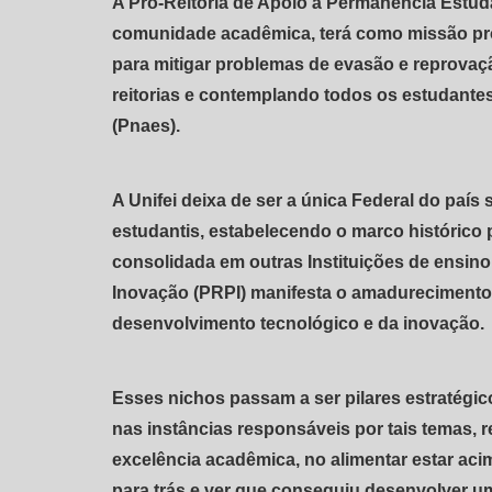
A Pró-Reitoria de Apoio à Permanência Estud
comunidade acadêmica, terá como missão pro
para mitigar problemas de evasão e reprovaç
reitorias e contemplando todos os estudantes
(Pnaes).
A Unifei deixa de ser a única Federal do país
estudantis, estabelecendo o marco histórico p
consolidada em outras Instituições de ensino 
Inovação (PRPI) manifesta o amadurecimento 
desenvolvimento tecnológico e da inovação.
Esses nichos passam a ser pilares estratég
nas instâncias responsáveis por tais temas,
excelência acadêmica, no alimentar estar acim
para trás e ver que conseguiu desenvolver um 