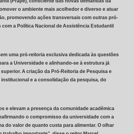
antil (Prape), consciente das novas demandas da
mover o ambiente mais acolhedor e diverso e atuar
ão, promovendo ações transversais com outras pró-
 com a Política Nacional de Assistência Estudantil
 sem uma pró-reitoria exclusiva dedicada às questões
ara a Universidade e alinhando-se à estrutura já
superior. A criação da Pró-Reitoria de Pesquisa e
institucional e a consolidação da pesquisa, do
icos e elevam a presença da comunidade acadêmica
 reafirmando o compromisso da universidade com a
a do valor de quanto custa para alimentar. O olhar
trabalho importante”, disse o reitor Marcel