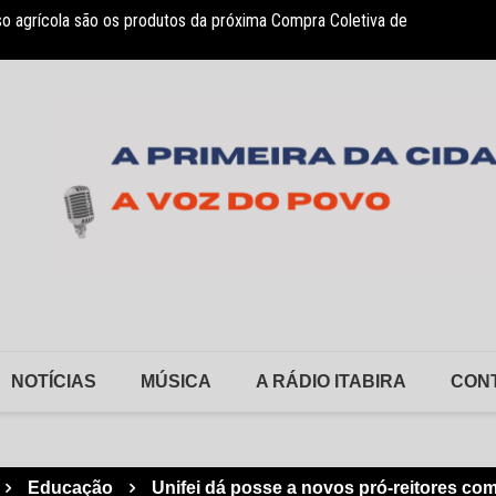
so agrícola são os produtos da próxima Compra Coletiva de
sociação Nosso Lar garante atendimento a crianças com TEA
Monlev
NOTÍCIAS
MÚSICA
A RÁDIO ITABIRA
CON
Educação
Unifei dá posse a novos pró-reitores co