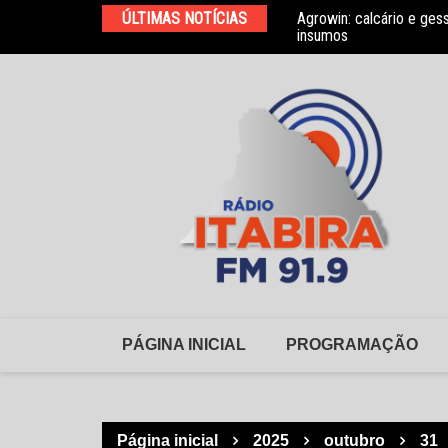
Ir
ÚLTIMAS NOTÍCIAS
Agrowin: calcário e ges
Novo convênio com a As
para
insumos
o
conteúdo
PÁGINA INICIAL
PROGRAMAÇÃO
Página inicial
2025
outubro
31