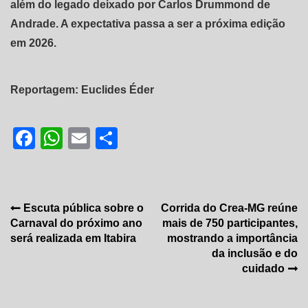
além do legado deixado por Carlos Drummond de
Andrade. A expectativa passa a ser a próxima edição
em 2026.
Reportagem: Euclides Éder
Facebook
WhatsApp
Email
Share
Navegação
Escuta pública sobre o
Corrida do Crea-MG reúne
Carnaval do próximo ano
mais de 750 participantes,
de
será realizada em Itabira
mostrando a importância
Post
da inclusão e do
cuidado