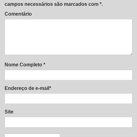
campos necessários são marcados com *.
Comentário
Nome Completo *
Endereço de e-mail*
Site