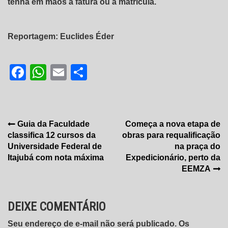
tenha em mãos a fatura ou a matrícula.
Reportagem: Euclides Éder
Facebook
WhatsApp
Email
Share
Navegação
Guia da Faculdade
Começa a nova etapa de
classifica 12 cursos da
obras para requalificação
de
Universidade Federal de
na praça do
Post
Itajubá com nota máxima
Expedicionário, perto da
EEMZA
DEIXE COMENTÁRIO
Seu endereço de e-mail não será publicado. Os