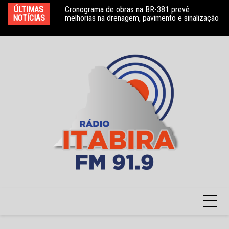
Ir
ÚLTIMAS
Cronograma de obras na BR-381 prevê
HNSD se manifesta após declarações e anúncio
FS
para
NOTÍCIAS
melhorias na drenagem, pavimento e sinalização
de auditoria no PSMI
da
o
conteúdo