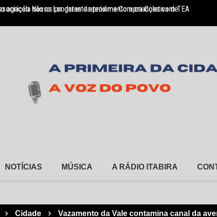
so agrícola são os produtos da próxima Compra Coletiva de
sociação Nosso Lar garante atendimento a crianças com TEA
Monlev
NOTÍCIAS
MÚSICA
A RÁDIO ITABIRA
CON
Cidade
Vazamento da Vale contamina canal da av