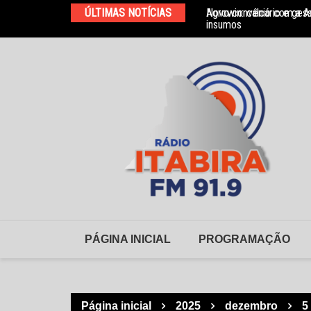
Ir
ÚLTIMAS NOTÍCIAS
Agrowin: calcário e ges
Novo convênio com a As
para
insumos
o
conteúdo
PÁGINA INICIAL
PROGRAMAÇÃO
Página inicial
2025
dezembro
5