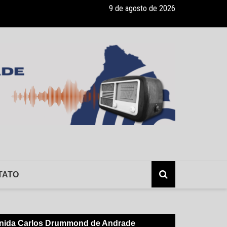
9 de agosto de 2026
ade recebe pocket-show gratuito “A Bela e a Fera” na 16ª “Diversão e
TATO
enida Carlos Drummond de Andrade