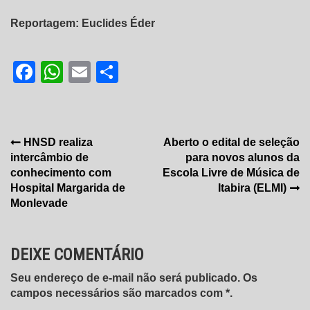
Reportagem: Euclides Éder
Facebook
WhatsApp
Email
Share
Navegação
HNSD realiza
Aberto o edital de seleção
intercâmbio de
para novos alunos da
de
conhecimento com
Escola Livre de Música de
Post
Hospital Margarida de
Itabira (ELMI)
Monlevade
DEIXE COMENTÁRIO
Seu endereço de e-mail não será publicado. Os
campos necessários são marcados com *.