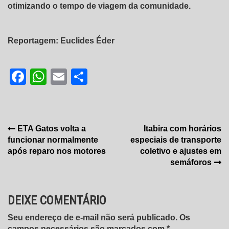
otimizando o tempo de viagem da comunidade.
Reportagem: Euclides Éder
Facebook
WhatsApp
Email
Share
Navegação
ETA Gatos volta a
Itabira com horários
funcionar normalmente
especiais de transporte
de
após reparo nos motores
coletivo e ajustes em
Post
semáforos
DEIXE COMENTÁRIO
Seu endereço de e-mail não será publicado. Os
campos necessários são marcados com *.