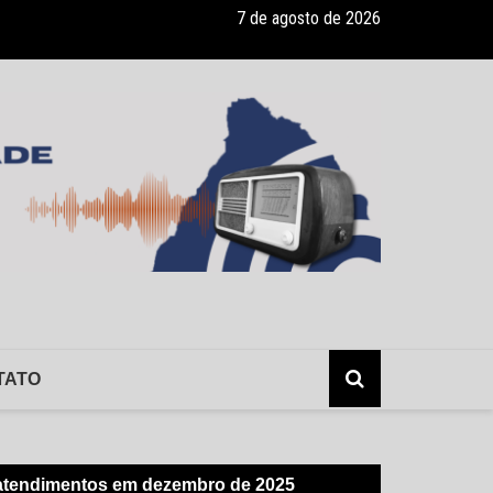
7 de agosto de 2026
ade recebe pocket-show gratuito “A Bela e a Fera” na 16ª “Diversão e
TATO
 atendimentos em dezembro de 2025