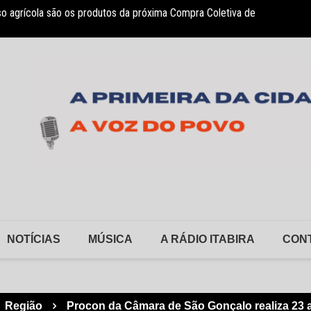
so agrícola são os produtos da próxima Compra Coletiva de
sociação Nosso Lar garante atendimento a crianças com TEA
Monlev
NOTÍCIAS
MÚSICA
A RÁDIO ITABIRA
CON
Região
Procon da Câmara de São Gonçalo realiza 23