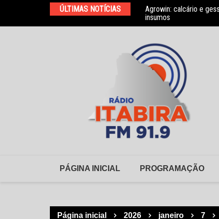
Ir
ÚLTIMAS NOTÍCIAS
Agrowin: calcário e ges
Novo convênio com a As
para
insumos
o
conteúdo
PÁGINA INICIAL
PROGRAMAÇÃO
Página inicial
2026
janeiro
7