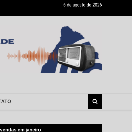
6 de agosto de 2026
lerta: hepatite sem sintomas, e os risco da infecção sem o conhecimen
TATO
 vendas em janeiro