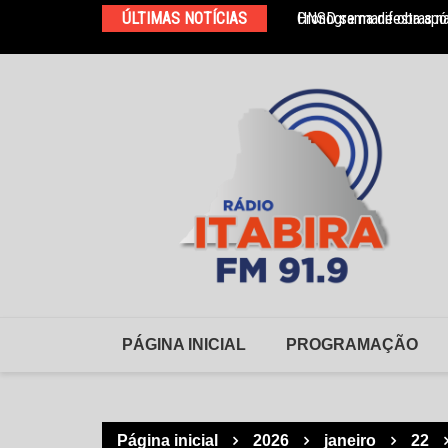
Ir
ÚLTIMAS NOTÍCIAS
Cronograma de obras na
HNSD se manifesta após
para
o
conteúdo
PÁGINA INICIAL
PROGRAMAÇÃO
Página inicial
2026
janeiro
22