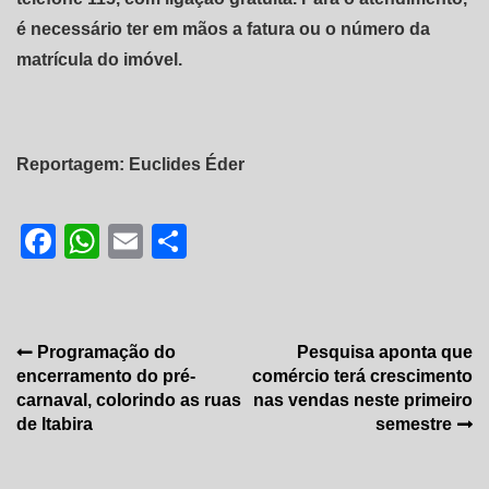
é necessário ter em mãos a fatura ou o número da
matrícula do imóvel.
Reportagem: Euclides Éder
Facebook
WhatsApp
Email
Share
Navegação
Programação do
Pesquisa aponta que
encerramento do pré-
comércio terá crescimento
de
carnaval, colorindo as ruas
nas vendas neste primeiro
Post
de Itabira
semestre