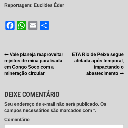
Reportagem: Euclides Éder
Facebook
WhatsApp
Email
Share
Navegação
Vale planeja reaproveitar
ETA Rio de Peixe segue
rejeitos de mina paralisada
afetada após temporal,
de
em Gongo Soco com a
impactando o
Post
mineração circular
abastecimento
DEIXE COMENTÁRIO
Seu endereço de e-mail não será publicado. Os
campos necessários são marcados com *.
Comentário