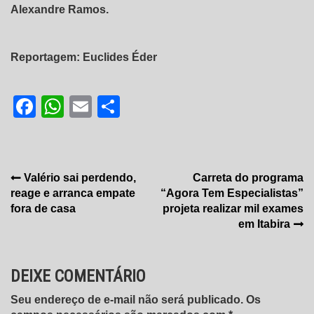
Alexandre Ramos.
Reportagem: Euclides Éder
Facebook
WhatsApp
Email
Share
Navegação
Valério sai perdendo,
Carreta do programa
reage e arranca empate
“Agora Tem Especialistas”
de
fora de casa
projeta realizar mil exames
Post
em Itabira
DEIXE COMENTÁRIO
Seu endereço de e-mail não será publicado. Os