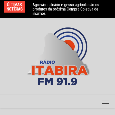
Ir
ÚLTIMAS
Agrowin: calcário e gesso agrícola são os
Novo convênio com a Associação Nosso Lar
Mo
para
NOTÍCIAS
produtos da próxima Compra Coletiva de
garante atendimento a crianças com TEA
e 
insumos
o
conteúdo