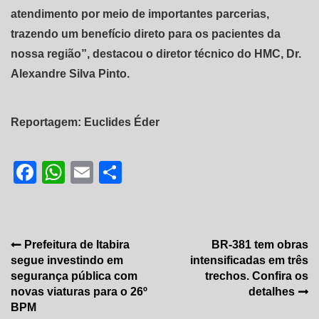
atendimento por meio de importantes parcerias,
trazendo um benefício direto para os pacientes da
nossa região”, destacou o diretor técnico do HMC, Dr.
Alexandre Silva Pinto.
Reportagem: Euclides Éder
Facebook
WhatsApp
Email
Share
Navegação
Prefeitura de Itabira
BR-381 tem obras
segue investindo em
intensificadas em três
de
segurança pública com
trechos. Confira os
Post
novas viaturas para o 26º
detalhes
BPM