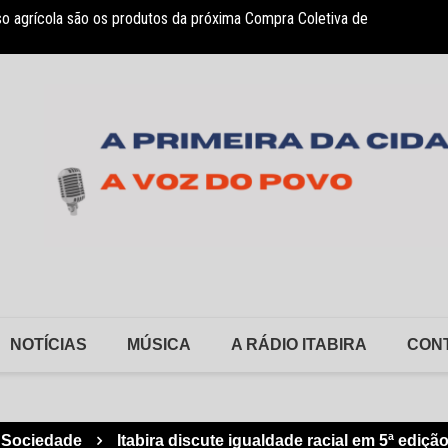
so agrícola são os produtos da próxima Compra Coletiva de
sociação Nosso Lar garante atendimento a crianças com TEA
Monlev
NOTÍCIAS
MÚSICA
A RÁDIO ITABIRA
CON
Sociedade
Itabira discute igualdade racial em 5ª ediçã