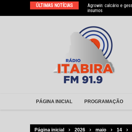
Ir
ÚLTIMAS NOTÍCIAS
Agrowin: calcário e ges
Novo convênio com a As
para
insumos
o
conteúdo
PÁGINA INICIAL
PROGRAMAÇÃO
Página inicial
2026
maio
14