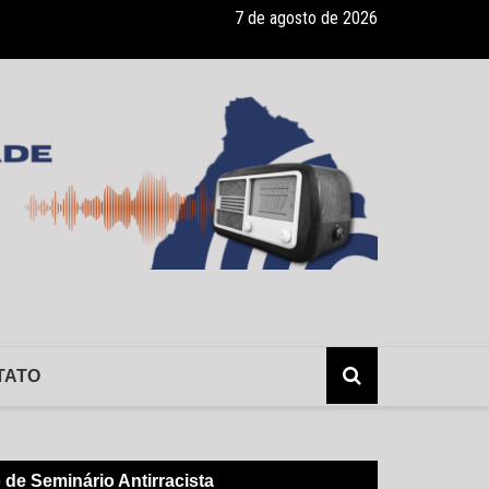
7 de agosto de 2026
ade recebe pocket-show gratuito “A Bela e a Fera” na 16ª “Diversão e
TATO
o de Seminário Antirracista