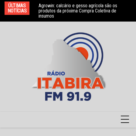
Ir
ÚLTIMAS
Agrowin: calcário e gesso agrícola são os
Novo convênio com a Associação Nosso Lar
Mo
para
NOTÍCIAS
produtos da próxima Compra Coletiva de
garante atendimento a crianças com TEA
e 
insumos
o
conteúdo