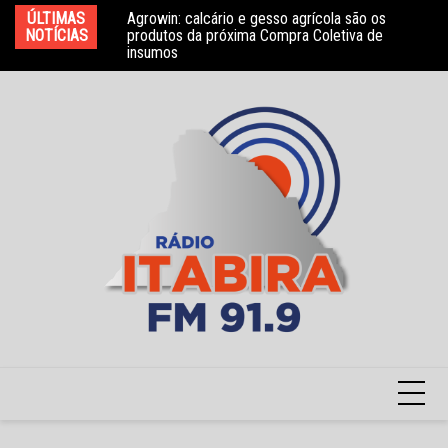
Ir
ÚLTIMAS
Agrowin: calcário e gesso agrícola são os
Novo convênio com a Associação Nosso Lar
Mo
para
NOTÍCIAS
produtos da próxima Compra Coletiva de
garante atendimento a crianças com TEA
e 
insumos
o
conteúdo