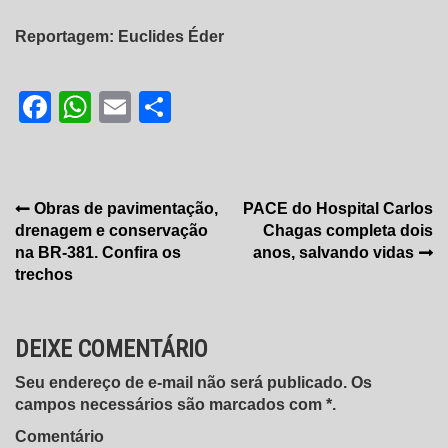
Reportagem: Euclides Éder
Facebook
WhatsApp
Email
Share
Navegação
Obras de pavimentação,
PACE do Hospital Carlos
drenagem e conservação
Chagas completa dois
de
na BR-381. Confira os
anos, salvando vidas
Post
trechos
DEIXE COMENTÁRIO
Seu endereço de e-mail não será publicado. Os
campos necessários são marcados com *.
Comentário