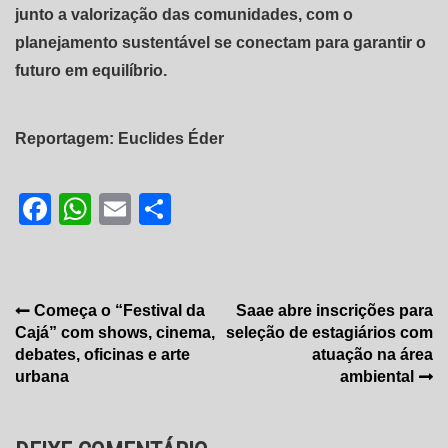
junto a valorização das comunidades, com o
planejamento sustentável se conectam para garantir o
futuro em equilíbrio.
Reportagem: Euclides Éder
Facebook
WhatsApp
Email
Share
Navegação
Começa o “Festival da
Saae abre inscrições para
Cajá” com shows, cinema,
seleção de estagiários com
de
debates, oficinas e arte
atuação na área
Post
urbana
ambiental