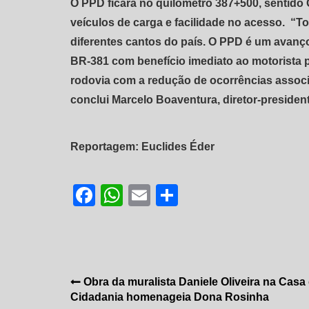
O PPD ficará no quilômetro 387+500, sentido 
veículos de carga e facilidade no acesso. “
diferentes cantos do país. O PPD é um avan
BR-381 com benefício imediato ao motorista p
rodovia com a redução de ocorrências associa
conclui Marcelo Boaventura, diretor-preside
Reportagem: Euclides Éder
Facebook
WhatsApp
Email
Share
Navegação
Obra da muralista Daniele Oliveira na Casa
Cidadania homenageia Dona Rosinha
de