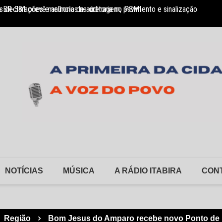
 BR-381 prevê melhorias na drenagem, pavimento e sinalização
 declarações e anúncio de auditoria no PSMI
FSFX a
NOTÍCIAS
MÚSICA
A RÁDIO ITABIRA
CON
Região
Bom Jesus do Amparo recebe novo Ponto de 