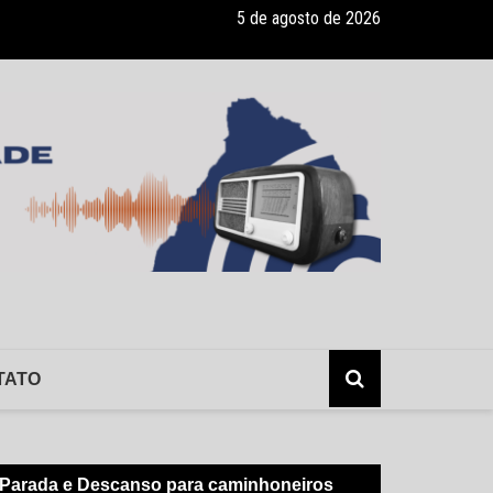
5 de agosto de 2026
lerta: hepatite sem sintomas, e os risco da infecção sem o conhecimen
TATO
Parada e Descanso para caminhoneiros