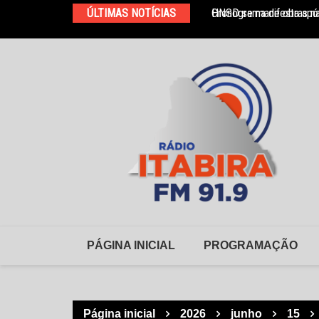
Ir
ÚLTIMAS NOTÍCIAS
Cronograma de obras na
HNSD se manifesta após
para
o
conteúdo
PÁGINA INICIAL
PROGRAMAÇÃO
Página inicial
2026
junho
15